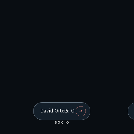
David Ortega O.
SOCIO