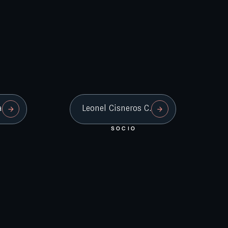
a
Leonel Cisneros C.
SOCIO