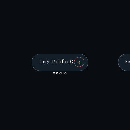
Diego Palafox C.
Fe
SOCIO