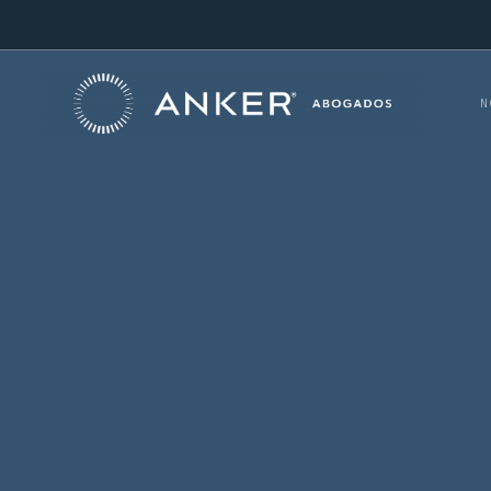
N
READ