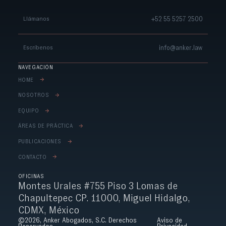
+52 55 5257 2500
Llámanos
info@anker.law
Escríbenos
NAVEGACIÓN
HOME
NOSOTROS
EQUIPO
´ÁREAS DE PR´ÁCTICA
PUBLICACIONES
CONTACTO
OFICINAS
Montes Urales #755 Piso 3
Lomas de
Chapultepec CP. 11000, Miguel Hidalgo,
CDMX, México
©2026, Anker Abogados, S.C. Derechos
Aviso de