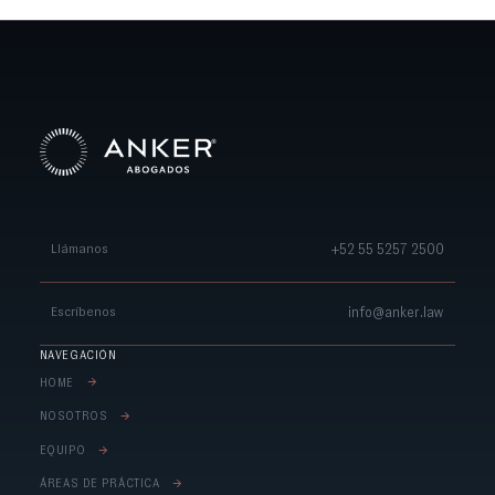
+52 55 5257 2500
Llámanos
info@anker.law
Escríbenos
NAVEGACIÓN
HOME
NOSOTROS
EQUIPO
´ÁREAS DE PR´ÁCTICA